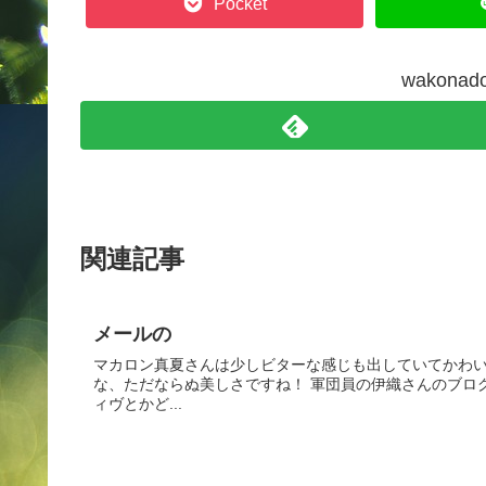
Pocket
wakon
関連記事
メールの
マカロン真夏さんは少しビターな感じも出していてかわい
な、ただならぬ美しさですね！ 軍団員の伊織さんのブロ
ィヴとかど...