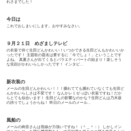
れさまでした！
今日は
これでおしまいにします。おやすみなさい。
９月２１日 めざましテレビ
の衣装で仰ぐ生田どんかわいい！いつかできる生田どんもかわいいか
ったです！ 主題歌の題名は要するに「今でしょ！」ということです
よね。 真夏さんが出てくるとバラエティパートの始まり！楽しそう
な笑顔がかわいらしかったです！ インタビ...
新衣装の
メールの生田どんかわいい！！！腫れてても腫れていなくても生田ど
んかわいらしさは不変です！ なんかレミゼっぽい衣装ですね！だか
らとても似合います！ 生田どんの影響なのかな？生田どんは乃木坂
の誇りでしょうからね！ 昨日のメールのメール...
風船の
メールの絢音さんは視線が力強いですね！（＾＿＾：） しかしイン