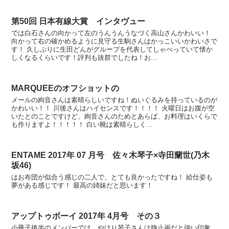
第50回 日本有線大賞 インタヴュー
では白石さんの向かって左のうんうんうなづく高山さんかわいい！
向かって右の確かめるように見守る生駒さんはかっこいいかわいさで
す！ 久しぶりに生田どんがグループを代表してしゃべっていて懐か
しくなるくらいです！評判も抜群でしたね！お...
MARQUEEのオフショットの
メールの絢音さんは素晴らしいですね！ぬいぐるみを持っているのが
かわいい！！ 川後さんはハイセンスです！！！！ 火曜日はお腹が空
いたとのことですけど、絢音さんのためとあらば、お料理はいくらで
も作りますよ！！！！！ 白い靴は素晴らしく...
ENTAME 2017年 07 月号 佐々木琴子×寺田蘭世(乃木
坂46)
はお布団が似合う感じの二人で、とても良かったですね！ 給仕姿も
夢がある感じです！ 最高の姉妹だと思います！
アップトゥボーイ 2017年 4月号 その３
小冊子後半のメンバーでは、やはり琴子さんは静止画だと強い印象。