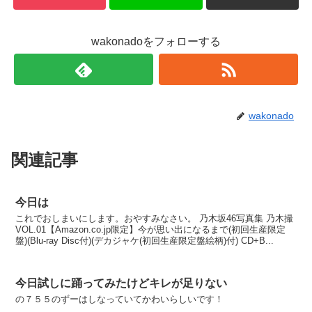
wakonadoをフォローする
wakonado
関連記事
今日は
これでおしまいにします。おやすみなさい。 乃木坂46写真集 乃木撮
VOL.01【Amazon.co.jp限定】今が思い出になるまで(初回生産限定
盤)(Blu-ray Disc付)(デカジャケ(初回生産限定盤絵柄)付) CD+B...
今日試しに踊ってみたけどキレが足りない
の７５５のずーはしなっていてかわいらしいです！