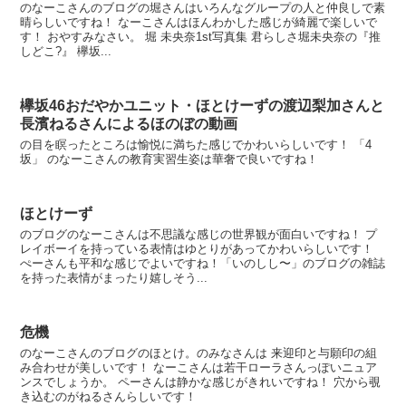
のなーこさんのブログの堀さんはいろんなグループの人と仲良しで素
晴らしいですね！ なーこさんはほんわかした感じが綺麗で楽しいで
す！ おやすみなさい。 堀 未央奈1st写真集 君らしさ堀未央奈の『推
しどこ?』 欅坂...
欅坂46おだやかユニット・ほとけーずの渡辺梨加さんと
長濱ねるさんによるほのぼの動画
の目を瞑ったところは愉悦に満ちた感じでかわいらしいです！ 「4
坂」 のなーこさんの教育実習生姿は華奢で良いですね！
ほとけーず
のブログのなーこさんは不思議な感じの世界観が面白いですね！ プ
レイボーイを持っている表情はゆとりがあってかわいらしいです！
ぺーさんも平和な感じでよいですね！「いのしし〜」のブログの雑誌
を持った表情がまったり嬉しそう...
危機
のなーこさんのブログのほとけ。のみなさんは 来迎印と与願印の組
み合わせが美しいです！ なーこさんは若干ローラさんっぽいニュア
ンスでしょうか。 ペーさんは静かな感じがきれいですね！ 穴から覗
き込むのがねるさんらしいです！