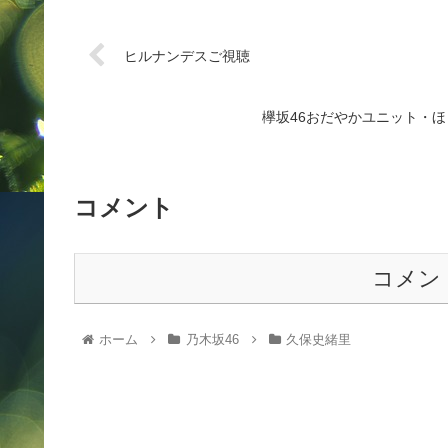
ヒルナンデスご視聴
欅坂46おだやかユニット・
コメント
コメン
ホーム
乃木坂46
久保史緒里