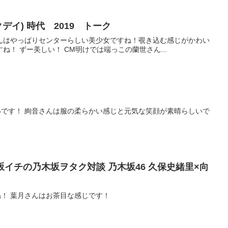
クデイ) 時代 2019 トーク
んはやっぱりセンターらしい美少女ですね！覗き込む感じがかわい
！ ずー美しい！ CM明けでは端っこの蘭世さん...
です！ 絢音さんは服の柔らかい感じと元気な笑顔が素晴らしいで
乃木坂イチの乃木坂ヲタク対談 乃木坂46 久保史緒里×向
！ 葉月さんはお茶目な感じです！