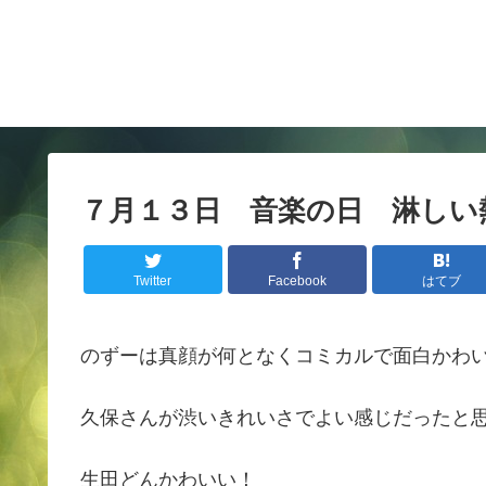
７月１３日 音楽の日 淋しい
Twitter
Facebook
はてブ
のずーは真顔が何となくコミカルで面白かわ
久保さんが渋いきれいさでよい感じだったと
生田どんかわいい！