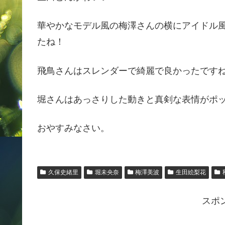
華やかなモデル風の梅澤さんの横にアイドル
たね！
飛鳥さんはスレンダーで綺麗で良かったです
堀さんはあっさりした動きと真剣な表情がポ
おやすみなさい。
久保史緒里
堀未央奈
梅澤美波
生田絵梨花
スポ