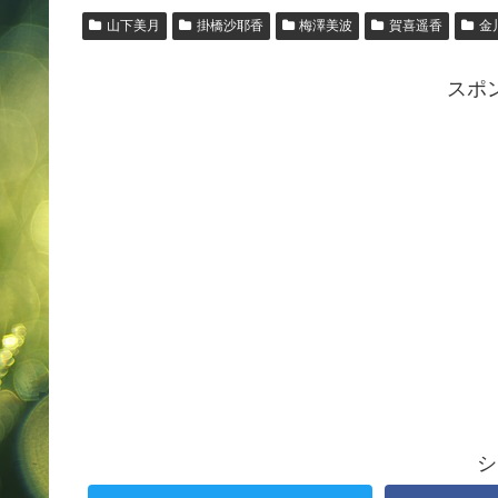
山下美月
掛橋沙耶香
梅澤美波
賀喜遥香
金
スポ
シ