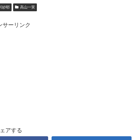
川紗耶
高山一実
ンサーリンク
ェアする