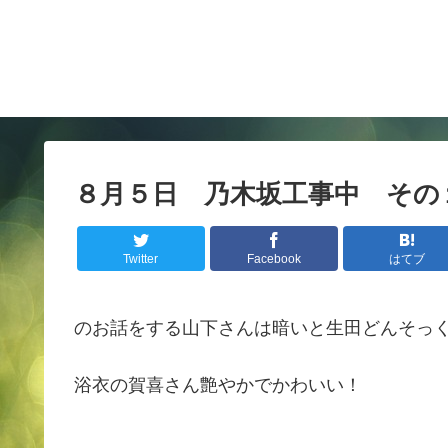
８月５日 乃木坂工事中 その
Twitter
Facebook
はてブ
のお話をする山下さんは暗いと生田どんそっ
浴衣の賀喜さん艶やかでかわいい！