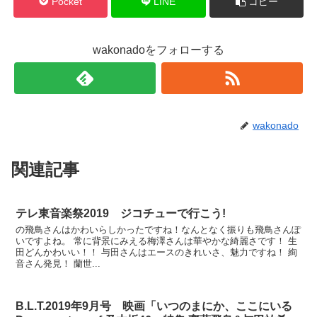
Pocket
LINE
コピー
wakonadoをフォローする
wakonado
関連記事
テレ東音楽祭2019 ジコチューで行こう!
の飛鳥さんはかわいらしかったですね！なんとなく振りも飛鳥さんぽ
いですよね。 常に背景にみえる梅澤さんは華やかな綺麗さです！ 生
田どんかわいい！！ 与田さんはエースのきれいさ、魅力ですね！ 絢
音さん発見！ 蘭世...
B.L.T.2019年9月号 映画「いつのまにか、ここにいる