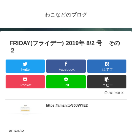
わこなどのブログ
FRIDAY(フライデー) 2019年 8/2 号 その
２
Twitter
Facebook
はてブ
Pocket
LINE
コピー
2019.08.09
https://amzn.to/30JWYE2
amzn.to