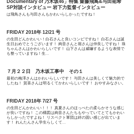
Documentary of 乃木坂46」特集 齋藤飛鳥&与田祐希
SP対談インタビュー 岩下力監督インタビュー
は飛鳥さんも与田さんもかわいらしかったですね！
FRIDAY 2018年 12/21 号
の生田どんかわいい！白石さんと良いコンビですね！ 白石さんは誕
生日おめでとうございます！ 絢音さんと堀さんは仲良しですね！ 珠
ちゃんさんはかわいらしいです！ 山下さんは威嚇するような表情で
も整っていますね！生...
７月２２日 乃木坂工事中 その１
最初の梅澤さんはかわいらしいです！ 与田さんは美しくて魅力的で
したね！ 賀喜さんは明るくてかわいらしいです！ おやすみなさい。
FRIDAY 2018年 7/27 号
の生田どんかわいい！！！ 真夏さんのほっぺたの柔らかそうな感じ
が良いですね！ この構図は絢音さんたちもやっていてとてもかわい
らしかったですよね！ リスペクト軍団は絆の固い感じが出ていま
す！ れんたんさん学生らしくて...