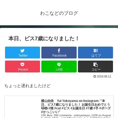
わこなどのブログ
本日、ビス7歳になりました！
Twitter
Facebook
はてブ
Pocket
LINE
コピー
2019.08.11
ちょっと遅れましたけど
横山由依 Yui Yokoyama on Instagram: "本
日、ビス7歳になりました！ お誕生日おめでとう
🐱🎂 #猫 #cat #ビス #お誕生日 #7歳 #手 #ポーズ
#かっこいい"
15K likes, 390 comments - yokoyamayui_1208 on August