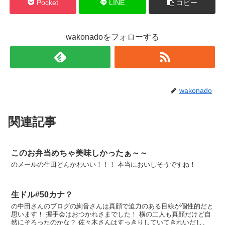
Pocket
LINE
コピー
wakonadoをフォローする
wakonado
関連記事
このお弁当めちゃ美味しかったぁ～～
のメールの生田どんかわいい！！！ 本当においしそうですね！
生ドル#50カナ？
の中田さんのブログの絢音さんは真顔で迫力のある目線が個性的だと
思います！ 握手会はおつかれさまでした！ 横の二人も真顔だけど自
然にそろったのかな？ 佐々木さんはすっきりしていてきれいだし、