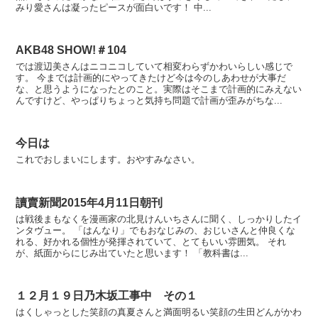
みり愛さんは凝ったピースが面白いです！ 中...
AKB48 SHOW!＃104
では渡辺美さんはニコニコしていて相変わらずかわいらしい感じで
す。 今までは計画的にやってきたけど今は今のしあわせが大事だ
な、と思うようになったとのこと。実際はそこまで計画的にみえない
んですけど、やっぱりちょっと気持ち問題で計画が歪みがちな...
今日は
これでおしまいにします。おやすみなさい。
讀賣新聞2015年4月11日朝刊
は戦後まもなくを漫画家の北見けんいちさんに聞く、しっかりしたイ
ンタヴュー。 「はんなり」でもおなじみの、おじいさんと仲良くな
れる、好かれる個性が発揮されていて、とてもいい雰囲気。 それ
が、紙面からにじみ出ていたと思います！ 「教科書は...
１２月１９日乃木坂工事中 その１
はくしゃっとした笑顔の真夏さんと満面明るい笑顔の生田どんがかわ