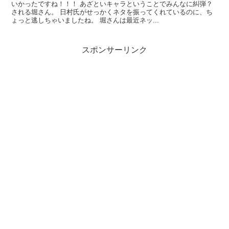
いかったですね！！！ あざといキャラということでみんなに糾弾？
される堀さん。 日村氏がせっかくネタを振ってくれているのに、ち
ょっと逃しちゃいましたね。 堀さんは最近ネッ...
スポンサーリンク