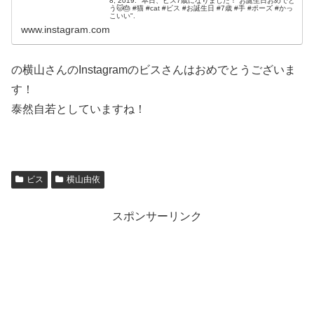
8, 2019: "本日、ビス7歳になりました！ お誕生日おめでと
う🐱🎂 #猫 #cat #ビス #お誕生日 #7歳 #手 #ポーズ #かっ
こいい".
www.instagram.com
の横山さんのInstagramのビスさんはおめでとうございま
す！
泰然自若としていますね！
ビス
横山由依
スポンサーリンク