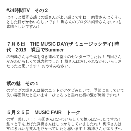
#24時間TV その２
はそっと近寄る感じの堀さんがよい感じですね！ 絢音さんはくりっ
とした目がかわいらしいです！ 堀さんのブログの絢音さんはいつも
素晴らしいですね！
７月６日 THE MUSIC DAY(ザ ミュージックデイ) 時
代 2019 裸足でSummer
の飛鳥さんは全体を引き連れて堂々のセンターでしたね！ 与田さん
がかわいらしくて魅力的でした！ 堀さんはおしゃれなかわいらしさ
だったと思います！ おやすみなさい。
紫の魅 その１
のブログの堀さんは紫のニットがアケビみたいで、季節に合っていて
良い雰囲気だと思います！ひょろっと垂れた横の髪が綺麗ですね！
５月２５日 MUSIC FAIR トーク
のずー美しい！！ 与田さんはかわいらしくて艶っぽかったですね！
堂々と手を上げた真夏さんはしっかりしていましたね！ 梅澤さんは
常にきれいな笑みを浮かべていたと思います！ 梅澤さんがエリザべ