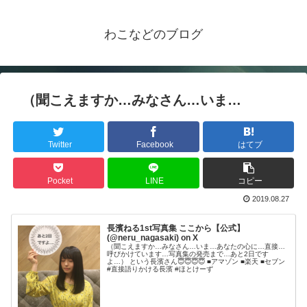
わこなどのブログ
（聞こえますか…みなさん…いま…
Twitter
Facebook
はてブ
Pocket
LINE
コピー
2019.08.27
長濱ねる1st写真集 ここから【公式】
(@neru_nagasaki) on X
（聞こえますか…みなさん…いま…あなたの心に…直接…
呼びかけています…写真集の発売まで…あと2日です
よ…） という長濱さん😇😇😇😇 ■アマゾン ■楽天 ■セブン
#直接語りかける長濱 #ほとけーず