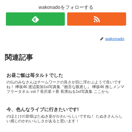
wakonadoをフォローする
wakonado
関連記事
お昼ご飯は苺タルトでした
の仏のみなさんはチームワークの良さが目に浮かぶようで良いです
ね！ 欅坂46 渡辺梨加1st写真集『饒舌な眼差し』 欅坂46 推しメンマ
フラータオル vol.7 長沢菜々香 長濱ねる1st写真集 ここから
今、色んなライブに行きたいです!
のほとけの皆様はたぬき姿がかわいらしいですね！ たぬきさんらし
い感じのかわいらしさがあると思います！