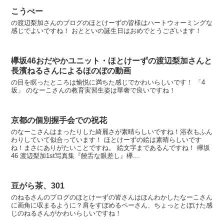
こうべー
の渡辺梨加さんのブログのほとけーずの皆様はハートウォーミングな
感じでよいですね！ おとといの誕生日はおめでとうございます！
欅坂46おだやかユニット・ほとけーずの渡辺梨加さんと
長濱ねるさんによるほのぼの動画
の目を瞑ったところは愉悦に満ちた感じでかわいらしいです！ 「4
坂」 のなーこさんの教育実習生姿は華奢で良いですね！
京都の個別握手会での祝花
のなーこさんはまったりした綺麗さが素晴らしいですね！浴衣もふん
わりしていて似合っています！ ほとけーずの絵は素晴らしいです
ね！まさにありがたいことですね。 絵文字まであるんですね！ 欅坂
46 渡辺梨加1st写真集『饒舌な眼差し』欅...
豆がら茶、301
のねるさんのブログのほとけーずの皆さんはほんわかしたなーこさん
に画角に収まるように？肩をすぼめるペーさん、ちょっととぼけた感
じのねるさんがかわいらしいですね！