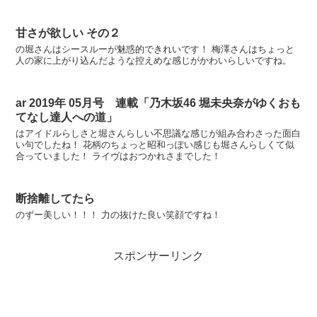
甘さが欲しい その２
の堀さんはシースルーが魅惑的できれいです！ 梅澤さんはちょっと
人の家に上がり込んだような控えめな感じがかわいらしいですね。
ar 2019年 05月号 連載「乃木坂46 堀未央奈がゆくおも
てなし達人への道」
はアイドルらしさと堀さんらしい不思議な感じが組み合わさった面白
い句でしたね！ 花柄のちょっと昭和っぽい感じも堀さんらしくて似
合っていました！ ライヴはおつかれさまでした！
断捨離してたら
のずー美しい！！！ 力の抜けた良い笑顔ですね！
スポンサーリンク