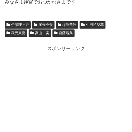
みなさま神宮でおつかれさまです。
伊藤理々杏
堀未央奈
梅澤美波
生田絵梨花
秋元真夏
高山一実
齋藤飛鳥
スポンサーリンク