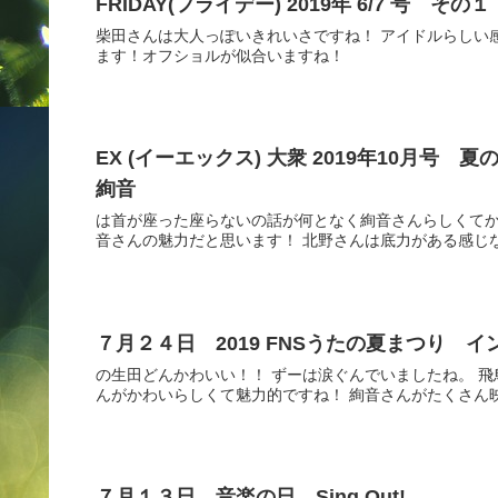
FRIDAY(フライデー) 2019年 6/7 号 その１
柴田さんは大人っぽいきれいさですね！ アイドルらしい
ます！オフショルが似合いますね！
EX (イーエックス) 大衆 2019年10月号
絢音
は首が座った座らないの話が何となく絢音さんらしくて
音さんの魅力だと思います！ 北野さんは底力がある感じ
７月２４日 2019 FNSうたの夏まつり 
の生田どんかわいい！！ ずーは涙ぐんでいましたね。 
んがかわいらしくて魅力的ですね！ 絢音さんがたくさん
７月１３日 音楽の日 Sing Out!