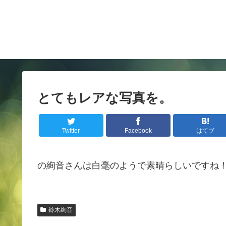
とてもレアな写真を。
Twitter
Facebook
はてブ
の絢音さんは白毫のようで素晴らしいですね
鈴木絢音