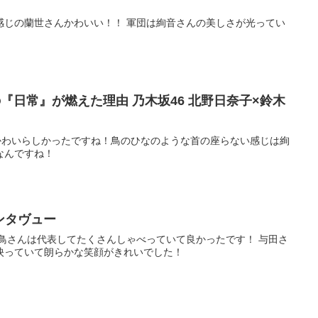
感じの蘭世さんかわいい！！ 軍団は絢音さんの美しさが光ってい
 夏の『日常』が燃えた理由 乃木坂46 北野日奈子×鈴木
かわいらしかったですね！鳥のひなのような首の座らない感じは絢
なんですね！
インタヴュー
飛鳥さんは代表してたくさんしゃべっていて良かったです！ 与田さ
映っていて朗らかな笑顔がきれいでした！