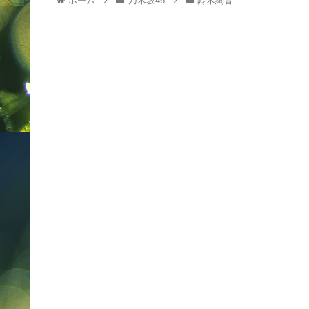
ホーム
乃木坂46
鈴木絢音