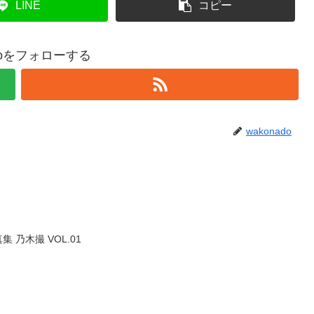
LINE
コピー
adoをフォローする
wakonado
乃木撮 VOL.01