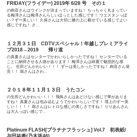
FRIDAY(フライデー) 2019年 6/28 号 その１
の絢音さんはウインクが決まっていますね！ ちっちゃく丸まってい
る梅澤さんは梅澤さんらしいほっとした感じです！ ウエスタンっぽ
い？ずー美しい！ 久保さんは大切に膝の上に載せている感じでよい
感じですね！ さ...
１２月３１日 CDTVスペシャル！年越しプレミアライ
ブ2018→2019 帰り道
の真夏さんはセンターでかわいらしかったですね！ センターでいる
ことに納得させる人徳があります！ 梅澤さんは綺麗で魅惑的な感
じ。 生田どんかわいい！！！ ずーは美しかったですね！ 絢音さん発
見！！ 堀さんはさわ...
２０１８年１１月１３日 うたコン
の生田どんかわいい！！！ 飛鳥さんはあどけない感じで華がありま
すね！ 真夏さんは包み込むようでかわいらしいです！ 壇上のずー美
しい！！！！ 堀さんはレトロな感じの美しさですね！ りりあんさん
は大人っぽい感じで...
Platinum FLASH[プラチナフラッシュ] Vol.7 初表紙!
与田祐希(乃木坂46)