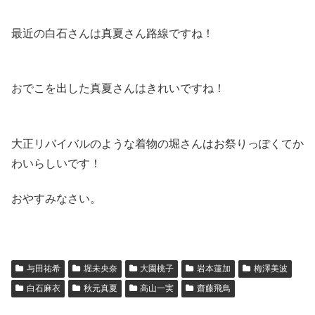
最近の白石さんは真夏さん路線ですね！
おでこを出した真夏さんはきれいですね！
大正リバイバルのような着物の堀さんはお祭りっぽくてか
わいらしいです！
おやすみなさい。
与田祐希
堀未央奈
大園桃子
岩本蓮加
梅澤美波
白石麻衣
秋元真夏
高山一実
齋藤飛鳥