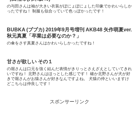
の与田さんは袖が大きい衣装がぽにょぽにょした印象でかわいらしか
ったですね！ 制服も似合っていて色っぽかったです！
BUBKA (ブブカ) 2019年9月号増刊 AKB48 矢作萌夏ver.
秋元真夏「卒業は必要なのか？」
の傘をさす真夏さんはかわいらしかったですね！
甘さが欲しい その１
の堀さんは口元を強く結んだ表情がきりっとさえざえとしていてきれ
いですね！ 北野さんはほっとした感じです！ 確か北野さんが犬が好
きで堀さんがお猿さんが好きなんですよね。 犬猿の仲といいますけ
どこちらは仲良しです！
スポンサーリンク