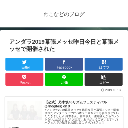
わこなどのブログ
アンダラ2019幕張メッセ昨日今日と幕張メ
ッセで開催された
Twitter
Facebook
はてブ
Pocket
LINE
コピー
2019.10.13
【公式】乃木坂46リズムフェスティバル
(@nogifes) on X
⭐️アンダラ2019幕張メッセ⭐️ 昨日今日と幕張メッセで開催
されたアンダーライブに乃木フェスカメラも参加させてい
ただきました🎶 鈴木さん、岩本さん、渡辺さんからコメン
トをいただきました❗️ お三方、ありがとうございます✨ 乃
木フェスでの配信をお楽しみに🎵 #乃木フェス
x.com