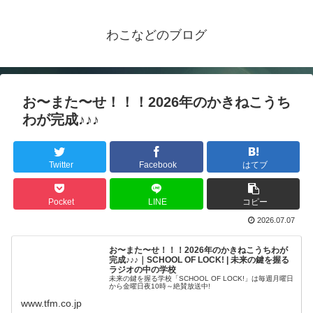
わこなどのブログ
お〜また〜せ！！！2026年のかきねこうち
わが完成♪♪♪
Twitter
Facebook
はてブ
Pocket
LINE
コピー
2026.07.07
お〜また〜せ！！！2026年のかきねこうちわが
完成♪♪♪｜SCHOOL OF LOCK! | 未来の鍵を握る
ラジオの中の学校
未来の鍵を握る学校「SCHOOL OF LOCK!」は毎週月曜日
から金曜日夜10時～絶賛放送中!
www.tfm.co.jp