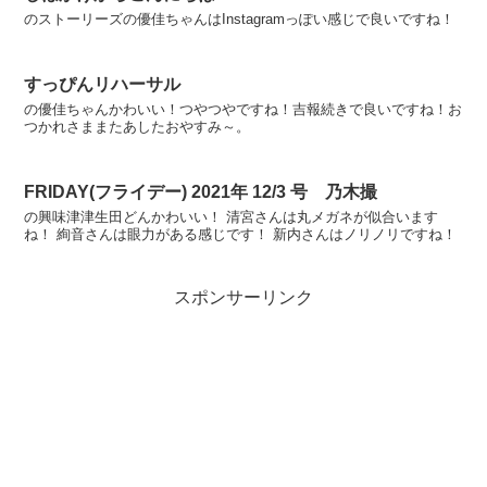
のストーリーズの優佳ちゃんはInstagramっぽい感じで良いですね！
すっぴんリハーサル
の優佳ちゃんかわいい！つやつやですね！吉報続きで良いですね！お
つかれさままたあしたおやすみ～。
FRIDAY(フライデー) 2021年 12/3 号 乃木撮
の興味津津生田どんかわいい！ 清宮さんは丸メガネが似合います
ね！ 絢音さんは眼力がある感じです！ 新内さんはノリノリですね！
スポンサーリンク