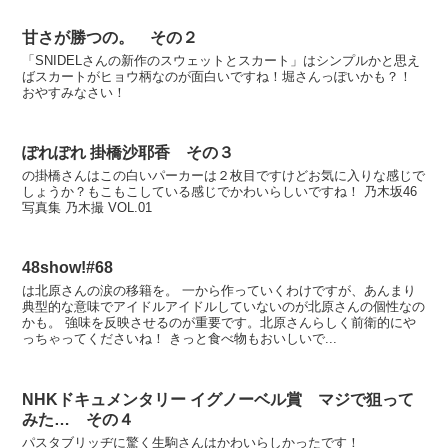
甘さが勝つの。 その２
「SNIDELさんの新作のスウェットとスカート」はシンプルかと思え
ばスカートがヒョウ柄なのが面白いですね！堀さんっぽいかも？！
おやすみなさい！
ぽれぽれ 掛橋沙耶香 その３
の掛橋さんはこの白いパーカーは２枚目ですけどお気に入りな感じで
しょうか？もこもこしている感じでかわいらしいですね！ 乃木坂46
写真集 乃木撮 VOL.01
48show!#68
は北原さんの涙の移籍を。 一から作っていくわけですが、あんまり
典型的な意味でアイドルアイドルしていないのが北原さんの個性なの
かも。 強味を反映させるのが重要です。北原さんらしく前衛的にや
っちゃってくださいね！ きっと食べ物もおいしいで...
NHKドキュメンタリー イグノーベル賞 マジで狙って
みた… その４
パスタブリッヂに驚く生駒さんはかわいらしかったです！