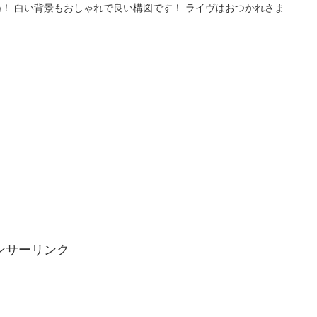
！ 白い背景もおしゃれで良い構図です！ ライヴはおつかれさま
！
ンサーリンク