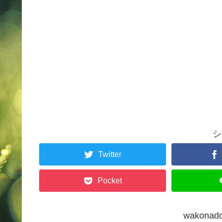
シ
Twitter
Pocket
wakon