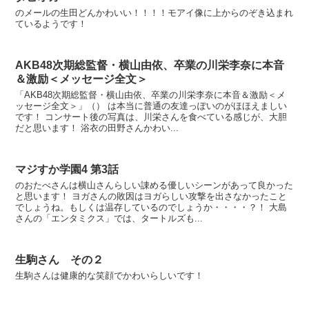
のメールの生田どんかわいい！！！！モアイ像に上からのぞき込まれ
ているようです！
AKB48次期総監督・横山由依、卒業の川栄李奈に本音
＆激励＜メッセージ全文＞
「AKB48次期総監督・横山由依、卒業の川栄李奈に本音＆激励＜メ
ッセージ全文＞」（） は本当に普通の友達っぽいのがほほえましい
です！ コンサート後の写真は、川栄さんを食べている感じが、大胆
だと思います！ 浴衣の田野さんかわい...
マジすか学園4 第3話
のおたべさんは横山さんらしい諌める優しいシーンがあって良かった
と思います！ ヨガさんの敗因はヨガらしい攻撃を出さなかったこと
でしょうね。もしくは温存しているのでしょうか・・・・？！ 大島
さんの「エンタミクス」では、タートルズも...
生駒さん その２
生駒さんは健康的な笑顔でかわいらしいです！