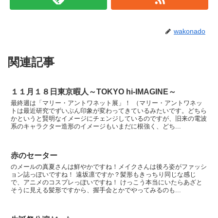
wakonado
関連記事
１１月１８日東京暇人～TOKYO hi-IMAGINE～
最終週は「マリー・アントワネット展」！ （マリー・アントワネッ
トは最近研究でずいぶん印象が変わってきているみたいです。どちら
かというと賢明なイメージにチェンジしているのですが、旧来の電波
系のキャラクター造形のイメージもいまだに根強く、どち...
赤のセーター
のメールの真夏さんは鮮やかですね！メイクさんは後ろ姿がファッシ
ョン誌っぽいですね！ 遠坂凛ですか？髪形もきっちり同じな感じ
で、アニメのコスプレっぽいですね！ けっこう本当にいたらあざと
そうに見える髪形ですから、握手会とかでやってみるのも...