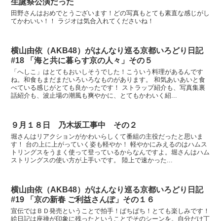
生誕祭公演だった
田野さんはおめでとうございます！どの写真もとても素直な感じがし
てかわいい！！ ラジオは気合入れてくださいね！
横山由依（AKB48）がはんなり巡る京都いろどり日記
#18 「海と共に暮らす京の人々」その５
「へしこ」はとてもおいしそうでした！こういう料理があるんです
ね。和食もまだまだいろいろなものがあります。 和気あいあいと食
べている感じがとても良かったです！ ストラップ紹介も、写真集裏
話紹介も、波止場の潮風も爽やかに、とてもかわいく紹...
９月１８日 乃木坂工事中 その２
堀さんはリアクションがかわいらしくて番組の主役だったと思いま
す！ 台の上に上がっていく姿も軽やか！ 軽やかにみえるのはハムス
トリングスをうまく使って登っているからなんですよ。堀さんはハム
ストリングスの使い方が上手いです。 陸上で速かった...
横山由依（AKB48）がはんなり巡る京都いろどり日記
#19 「京の新春 ご利益さんぽ」その１６
宣伝ではＢＤ発売ということで拍手！ぱちぱち！とても楽しみです！
絵日記は座禅が印象に残ったということでそのシーンを。自分だけ丁