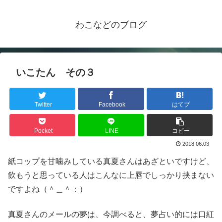
わこなどのブログ
いこたん その３
Twitter
Facebook
はてブ
Pocket
LINE
コピー
2018.06.03
紙コップを甘噛みしている真夏さんはあざといですけど、
飲もうと思っている人はこんなに上唇でしっかり挟まない
ですよね（＾＿＾：）
真夏さんのメールの夢は、今調べると、夢占い的には口紅