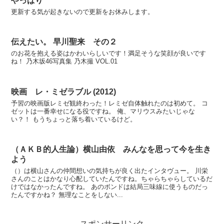
やっぱり
更新する気が起きないので更新をお休みします。
伝えたい。 早川聖来 その２
のお花を抱える姿はかわいらしいです！満足そうな笑顔が良いです
ね！ 乃木坂46写真集 乃木撮 VOL.01
映画 レ・ミゼラブル (2012)
予習の映画版レミゼ観終わった！レミゼ自体触れたのは初めて。 コ
ゼットは一番幸せになる役ですね。 俺、マリウスみたいじゃな
い？！ もうちょっと落ち着いているけど。
（ＡＫＢ的人生論）横山由依 みんなを思って今を生き
よう
（）は横山さんの仲間想いの気持ちが良く出たインタヴュー。 川栄
さんのことはかなり心配していたんですね。ちゃらちゃらしているだ
けではなかったんですね。 あのボンドは結局三味線に使うものだっ
たんですかね？ 無理なことをしない...
スポンサーリンク