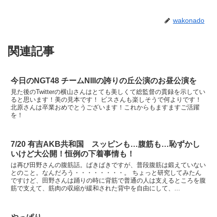
wakonado
関連記事
今日のNGT48 チームNIIIの誇りの丘公演のお昼公演を
見た後のTwitterの横山さんはとても美しくて総監督の貫録を示してい
ると思います！美の見本です！ ビスさんも楽しそうで何よりです！
北原さんは卒業おめでとうございます！これからもますますご活躍
を！
7/20 有吉AKB共和国 スッピンも…腹筋も…恥ずかし
いけど大公開！恒例の下着事情も！
は再び田野さんの腹筋話。ばきばきですが、普段腹筋は鍛えていない
とのこと。なんだろう・・・・・・・・。 ちょっと研究してみたん
ですけど、田野さんは踊りの時に背筋で普通の人は支えるところを腹
筋で支えて、筋肉の収縮が緩和された背中を自由にして、...