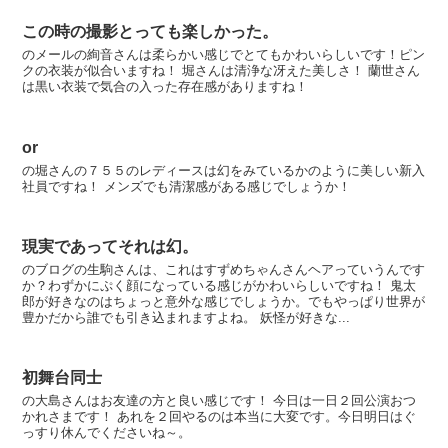
この時の撮影とっても楽しかった。
のメールの絢音さんは柔らかい感じでとてもかわいらしいです！ピン
クの衣装が似合いますね！ 堀さんは清浄な冴えた美しさ！ 蘭世さん
は黒い衣装で気合の入った存在感がありますね！
or
の堀さんの７５５のレディースは幻をみているかのように美しい新入
社員ですね！ メンズでも清潔感がある感じでしょうか！
現実であってそれは幻。
のブログの生駒さんは、これはすずめちゃんさんヘアっていうんです
か？わずかにぷく顔になっている感じがかわいらしいですね！ 鬼太
郎が好きなのはちょっと意外な感じでしょうか。でもやっぱり世界が
豊かだから誰でも引き込まれますよね。 妖怪が好きな...
初舞台同士
の大島さんはお友達の方と良い感じです！ 今日は一日２回公演おつ
かれさまです！ あれを２回やるのは本当に大変です。今日明日はぐ
っすり休んでくださいね～。