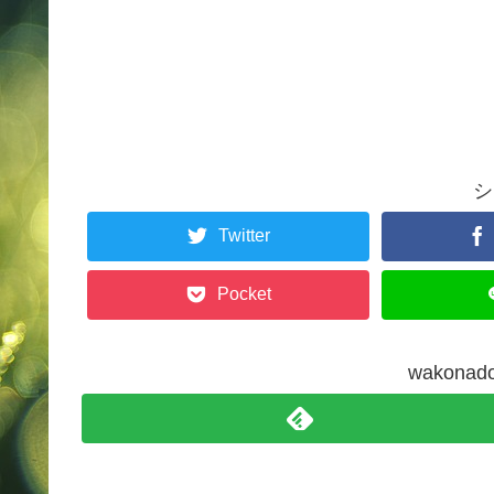
シ
Twitter
Pocket
wakon