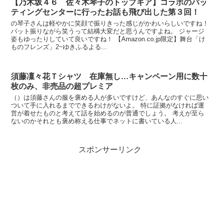
【乃木坂４６ 佐々木琴子のトップギア】コラボのバッ
ティングセンターに行ったお話も飛び出した第３回！
の琴子さんは軽やかに笑顔で振りきった感じがかわいらしいですね！
バット振りながら笑うって結構大変だと思うんですよね。 ジャージ
姿もゆったりしていて良いですね！ 【Amazon.co.jp限定】舞台「け
ものフレンズ」2~ゆきふるよる...
須藤凜々花Ｔシャツ 在庫無し…キャンペーン用に数十
枚のみ、非売品の超プレミア
（）は須藤さんの服を褒める人が多いですけど、あんなのすぐに思い
ついて手に入れるまでできるわけがないよ。 特に証拠がなければ運
営が着せたものと考えて話を始めるのが普通でしょう。 考えが至ら
ないのかそれとも褒め称える仕事でネットに書いている人...
スポンサーリンク