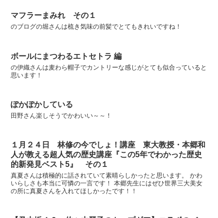
マフラーまみれ その１
のブログの堀さんは梳き気味の前髪でとてもきれいですね！
ボールにまつわるエトセトラ 編
の伊織さんは麦わら帽子でカントリーな感じがとても似合っていると
思います！
ぽかぽかしている
田野さん楽しそうでかわいい～～！
１月２４日 林修の今でしょ！講座 東大教授・本郷和
人が教える超人気の歴史講座『この5年でわかった歴史
的新発見ベスト5』 その１
真夏さんは積極的に話されていて素晴らしかったと思います。 かわ
いらしさも本当に可憐の一言です！ 本郷先生にはぜひ世界三大美女
の所に真夏さんを入れてほしかったです！！