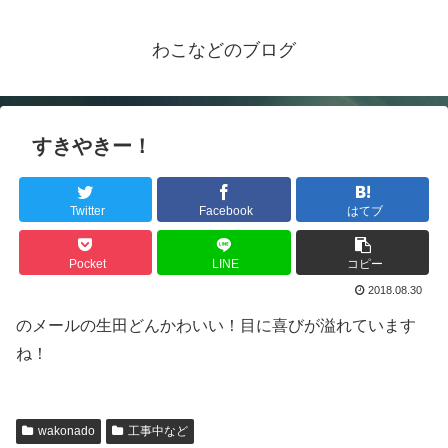
わこなどのブログ
すきやきー！
Twitter
Facebook
はてブ
Pocket
LINE
コピー
2018.08.30
のメールの生田どんかわいい！目に喜びが溢れています
ね！
wakonado
工事中など