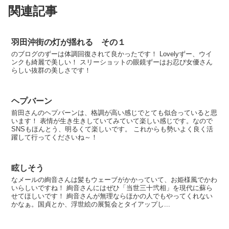
関連記事
羽田沖街の灯が揺れる その１
のブログのずーは体調回復されて良かったです！ Lovelyずー、ウイ
ンクも綺麗で美しい！ スリーショットの眼鏡ずーはお忍び女優さん
らしい抜群の美しさです！
ヘプバーン
前田さんのヘプバーンは、格調が高い感じでとても似合っていると思
います！ 表情が生き生きしていてみていて楽しい感じです。なので
SNSもほんとう、明るくて楽しいです。 これからも勢いよく良く活
躍して行ってくださいね～！
眩しそう
なメールの絢音さんは髪もウェーブがかかっていて、お姫様風でかわ
いらしいですね！ 絢音さんにはぜひ「当世三十弐相」を現代に蘇ら
せてほしいです！ 絢音さんが無理ならほかの人でもやってくれない
かなぁ。国貞とか、浮世絵の展覧会とタイアップし...