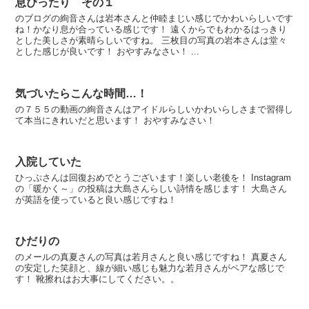
息ぴったり その１
のブログの絢音さんは岩本さんと仲睦まじい感じでかわいらしいです
ね！かなり息が合っている感じです！ 遠くからでもわかるはっきり
とした美しさが素晴らしいですね。 三枚目の写真の岩本さんは堂々
とした感じが良いです！ おやすみなさい！ ...
気づいたらこんな時間…！
の７５５の動画の絢音さんはアイドルらしいかわいらしさまで習得し
て本当にきれいだと思います！ おやすみなさい！
入院していた
ひっぷさんは回復おめでとうございます！楽しい老後を！ Instagram
の「暖かく～」の投稿は大島さんらしい詩情を感じます！ 大島さん
が英語を使っていると良い感じですね！
ひだりの
のメールの真夏さんの写真は若月さんと良い感じですね！ 真夏さん
の安定した笑顔と、線が細い感じも魅力な若月さんがペアな感じで
す！ 靴擦れはお大事にしてください。。