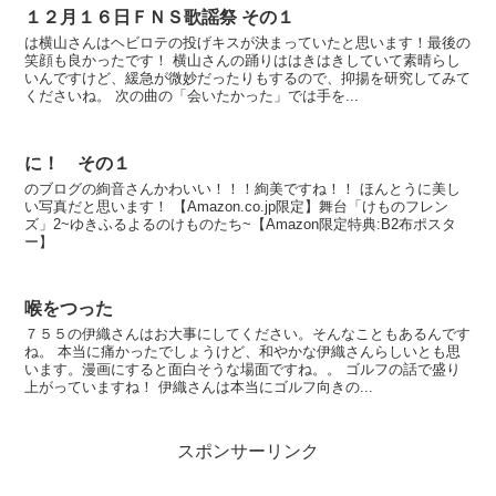
１２月１６日ＦＮＳ歌謡祭 その１
は横山さんはヘビロテの投げキスが決まっていたと思います！最後の
笑顔も良かったです！ 横山さんの踊りははきはきしていて素晴らし
いんですけど、緩急が微妙だったりもするので、抑揚を研究してみて
くださいね。 次の曲の「会いたかった」では手を...
に！ その１
のブログの絢音さんかわいい！！！絢美ですね！！ ほんとうに美し
い写真だと思います！ 【Amazon.co.jp限定】舞台「けものフレン
ズ」2~ゆきふるよるのけものたち~【Amazon限定特典:B2布ポスタ
ー】
喉をつった
７５５の伊織さんはお大事にしてください。そんなこともあるんです
ね。 本当に痛かったでしょうけど、和やかな伊織さんらしいとも思
います。漫画にすると面白そうな場面ですね。。 ゴルフの話で盛り
上がっていますね！ 伊織さんは本当にゴルフ向きの...
スポンサーリンク