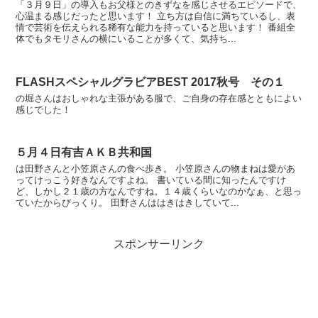
「３月９日」の導入もお父様とのきずなを感じさせるエピソードで、
心温まる感じだったと思います！ 立ち方は自信に満ちているし、表
情で芸術を伝えられる稀有な能力を持っていると思います！ 番組全
体でもタモリさんの横にいることが多くて、気持ち...
FLASHスペシャルグラビアBEST 2017秋号 その１
の堀さんはおしゃれな主張がある服で、ご自身の存在感とともによい
感じでした！
５月４日有吉ＡＫＢ共和国
は田野さんと小笠原さんの食べ歩き。 小笠原さんの物まねは愛があ
ってけっこう好きなんですよね。 書いている間に知ったんですけ
ど、しかし２１歳の方なんですね。１４歳くらいなのかなぁ、と思っ
ていたからびっくり。 田野さんははきはきしていて...
スポンサーリンク