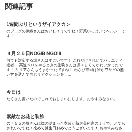
関連記事
1週間ぶりというザイアクカン
のブログの伊織さんはおいしそうですね！野菜いっぱいでヘルシーで
す！
４月２５日NOGIBINGO!8
何でも対応する堀さんはすごいです！ これだけきれいでバラエティ
達者！ 高速ベロをやるときの生駒さんは凛々しくてかわいかったで
す！ リリアさんもうまかったですね！ わさび寿司は誰かワサビの無
い方を選んで同じリアクションをし...
今日は
たくさん書いたのでこれでおしまいにします。おやすみなさい。
素敵なお花と装飾
の７５５の堀さんは襟の詰まった衣装が新進美術家のようで、とても
きれいですね！改めて誕生日おめでとうございます！ おやすみなさ