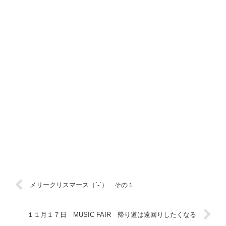
メリークリスマース（´-`） その１
１１月１７日 MUSIC FAIR 帰り道は遠回りしたくなる