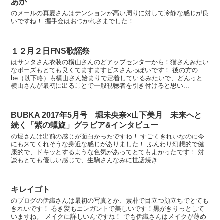
あか
のメールの真夏さんはテンションが高い周りに対して冷静な感じが良
いですね！ 握手会はおつかれさまでした！
１２月２日FNS歌謡祭
はサンタさん衣装の横山さんのどアップセンターから！猫さんみたい
なポーズもとても良くてますますビスさんっぽいです！ 後の方の
be（以下略）も横山さん始まりで定着しているみたいで、どんっと
横山さんが最初に出ることで一般視聴者を引き付けると思い...
BUBKA 2017年5月号 堀未央奈×山下美月 未来へと
続く「紫の螺旋」グラビア&インタビュー
の堀さんは出前の感じが面白かったですね！ すごくきれいなのに今
にも来てくれそうな身近な感じがありました！ ふんわり幻想的で健
康的で、ドキッとするような色気があってとてもよかったです！ 対
談もとても優しい感じで、生駒さんなみに世話焼き...
キレイゴト
のブログの伊織さんは最初の写真とか、素朴で目立つ顔立ちでとても
きれいです！ 巻き髪もエレガントで美しいです！黒がきりっとして
いますね。 メイクに詳しいんですね！ でも伊織さんはメイクが薄め