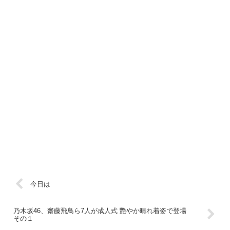
今日は
乃木坂46、齋藤飛鳥ら7人が成人式 艷やか晴れ着姿で登場
その１