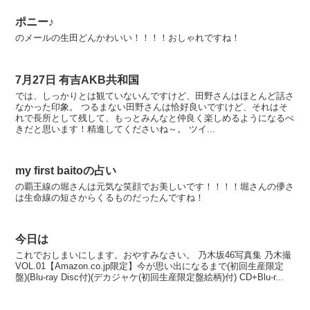
ポニー♪
のメールの生田どんかわいい！！！！おしゃれですね！
7月27日 有吉AKB共和国
では、しっかりとは観ていないんですけど、田野さんはほとんど話さ
なかった印象。 つるまない田野さんは恰好良いですけど、それはそ
れで長所として残して、もっとみんなと仲良く楽しめるようになるべ
きだと思います！精進してくださいね～。 ツイ...
my first baitoの占い
の覇王線の堀さんは元気な笑顔でお美しいです！！！！堀さんの儚さ
は生命線の短さからくるものだったんですね！
今日は
これでおしまいにします。おやすみなさい。 乃木坂46写真集 乃木撮
VOL.01【Amazon.co.jp限定】今が思い出になるまで(初回生産限定
盤)(Blu-ray Disc付)(デカジャケ(初回生産限定盤絵柄)付) CD+Blu-r...