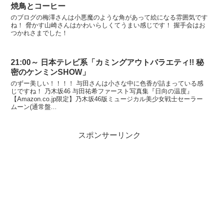
焼鳥とコーヒー
のブログの梅澤さんは小悪魔のような角があって絵になる雰囲気です
ね！ 脅かす山崎さんはかわいらしくてうまい感じです！ 握手会はお
つかれさまでした！
21:00～ 日本テレビ系「カミングアウトバラエティ!! 秘
密のケンミンSHOW」
のずー美しい！！！！ 与田さんは小さな中に色香が詰まっている感
じですね！ 乃木坂46 与田祐希ファースト写真集『日向の温度』
【Amazon.co.jp限定】乃木坂46版ミュージカル美少女戦士セーラー
ムーン(通常盤...
スポンサーリンク