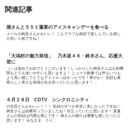
関連記事
堀さんと５５１蓬莱のアイスキャンデーを食べる
メールの絢音さんかわいい！ 二人でラフな格好で楽しんでいる感じ
が良い１枚ですね！
「大潟村の魅力発信」 乃木坂４６・鈴木さん、応援大
使に
（）は改めておめでとうございます！しっかりした絢音さんは公的機
関もとても使いやすいと思いますよ！ ニュース映像では声もいつも
より高い感じでとてもアイドルっぽかったです！華やか！ 笑顔も素
晴らしく美人な表情が生き切っていたと思います！ ...
６月２８日 CDTV シンクロニシティ
の生田どんかわいい！！！ 笑顔のずーが非常に美しかったですね！
絢音さんは結構写っていましたね！目立っていたと思います！ 真夏
さんの笑顔は円満な感じです！ 堀さんの踊りは優雅な感じだったと
思います！ みなさま、ライ...