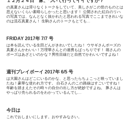
１２月２４日 家、ついて行ってイイですか？
の真夏さんは滞りなくトークをしていて、美しさがこの世のものとは
思えないくらい素晴らしかったと思います！ 公開された紅白のリハ
の写真では、なんとなく抜かれたと思われる写真でここまできれいな
のは流石真夏さん！ 生駒さんのトークもとても...
FRIDAY 2017年 7/7 号
は本を読んでいる生田どんがきれいでしたね！ ウサギさんポーズの
真夏さんかわいい！万理華さんとの連携もばっちりです！ 堀さんの
ポーズはあざといのかな？男性目線だと自然でかわいいですよね！
週刊プレイボーイ 2017年 6/5 号
は大園さんはどこにいるのかな、と思ったらちょこっと映っていまし
たね！豪華な使われ方です。 白石さんのこの路線はすごいですね！
年齢を踏まえたその時々の自分の出し方が絶妙ですよね。 豚さんは
やっぱり売られるのをわかっているんでし...
今日は
これでおしまいにします。おやすみなさい。