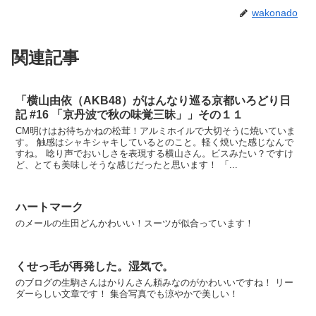
wakonado
関連記事
「横山由依（AKB48）がはんなり巡る京都いろどり日
記 #16 「京丹波で秋の味覚三昧」」その１１
CM明けはお待ちかねの松茸！アルミホイルで大切そうに焼いていま
す。 触感はシャキシャキしているとのこと。軽く焼いた感じなんで
すね。 唸り声でおいしさを表現する横山さん。ビスみたい？ですけ
ど、とても美味しそうな感じだったと思います！ 「...
ハートマーク
のメールの生田どんかわいい！スーツが似合っています！
くせっ毛が再発した。湿気で。
のブログの生駒さんはかりんさん頼みなのがかわいいですね！ リー
ダーらしい文章です！ 集合写真でも涼やかで美しい！