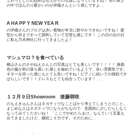
ふわっとした幻想的な仕上がりの写真になっていますね！ 冬の寒さ
の中でほんのり暖かいのが伊織さんという感じですよ...
A HA PP Y NEW YEA R
の伊織さんのブログは赤い着物が本当に鮮やかできれいですね！ 髪
型から何まですべて調和していて完璧な感じです！ この日の次の日
に私も乃木神社に行ってきましたよ！
マシュマロ？を食べている
横山さんのさやねえさんとの写真はとても美しいです！！！！ 臙脂
色の服が和の落ち着いた感じを秘めているようで、良い雰囲気です。
ギターを持った感じもとても良いですね！ピアノに続いての挑戦です
ばらしいです！！ドレスもとても似合っています！ ...
１２月９日Showroom 後藤萌咲
のもえきゅんさんはネガティヴなことばかり考えてしまうとのこと。
まじめな人はネガティヴになりがちなので、意図的に少しだらしなく
なってみてくださいね！ 「ここでやめたらまけ」なんていう言葉も
出てきましたけど、継続こそ力です。そのために...