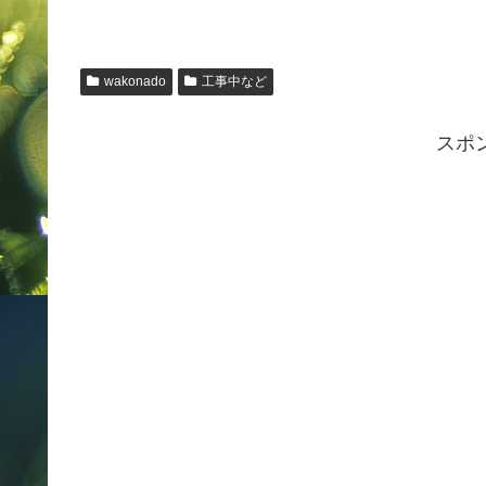
wakonado
工事中など
スポ