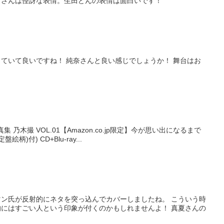
月さんは怪訝な表情。生田どんの表情は面白いです！
ていて良いですね！ 純奈さんと良い感じでしょうか！ 舞台はお
木撮 VOL.01【Amazon.co.jp限定】今が思い出になるまで
柄)付) CD+Blu-ray...
ン氏が反射的にネタを突っ込んでカバーしましたね。 こういう時
にはすごい人という印象が付くのかもしれませんよ！ 真夏さんの