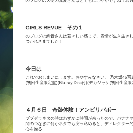
のブログの天使の真夏さんはとてもにこやかですね！若
GIRLS REVUE その１
のブログの絢音さんは若々しい感じで、表情が生き生きし
つかれさまでした！
今日は
これでおしまいにします。おやすみなさい。 乃木坂46写真集 乃
(初回生産限定盤)(Blu-ray Disc付)(デカジャケ(初回生産限定盤絵
４月６日 奇跡体験！アンビリバボー
ブブゼラネタの時はわずかに時間が余ったので、バナナマ
間のつなぎに何かネタでも突っ込めると、ディレクター的
心を操る...