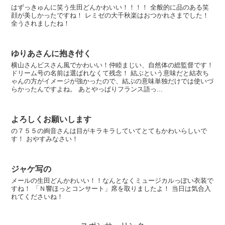
はずっきゅんに笑う生田どんかわいい！！！！ 全般的に品のある笑
顔が美しかったですね！ レミゼの大千秋楽はおつかれさまでした！
全うされましたね！
ゆりあさんに抱き付く
横山さんビスさん風でかわいい！仲睦まじい、自然体の総監督です！
ドリーム号の名前は選ばれなくて残念！ 結ぶという意味だと結衣ち
ゃんの方がイメージが強かったので、結ぶの意味単独だけでは使いづ
らかったんですよね。 あとやっぱりフランス語っ...
よろしくお願いします
の７５５の絢音さんは目がキラキラしていてとてもかわいらしいで
す！ おやすみなさい！
ジャケ写の
メールの生田どんかわいい！！なんとなくミュージカルっぽい衣装で
すね！ 「Ｎ響ほっとコンサート」席を取りましたよ！ 当日は気合入
れてくださいね！