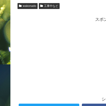
wakonado
工事中など
スポ
シ