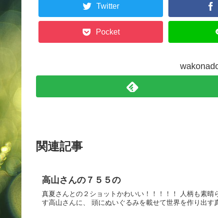
Twitter
Pocket
wakon
関連記事
高山さんの７５５の
真夏さんとの２ショットかわいい！！！！！ 人柄も素晴
す高山さんに、 頭にぬいぐるみを載せて世界を作り出す