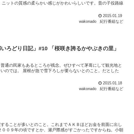
、ニットの質感の柔らかい感じがかわいらしいです。昔の子役路線
2015.01.19
wakonado
紀行番組など
都いろどり日記」#10 「桜咲き誇るかやぶきの里」
ら普通の民家もあるところが残念。ぜひすべて茅葺にして観光地と
いのでは。 屋根が急で雪下ろしが要らないとのこと。だとした
2015.01.18
wakonado
紀行番組など
演することが多いとのこと。これまでＡＫＢほどお金を前面に出し
２００９年の頃ですとか、瀬戸際感がすごかったですからね。小朝