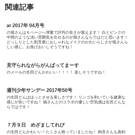
関連記事
ar 2017年 04月号
の堀さんは６ページへ増量で評判の良さが窺えます！ 白とピンクの
中間のような淡い雰囲気を出せるのが堀さんならではだと思います！
どっしりとした割烹着におしゃれなメイクのかわいらしさが堀さんら
しい感じ。お焦げおいしそうですね！
見守られながらがんばってまーす
のメールの生田どんかわいい！！！！ 楽しそうですね！
週刊少年サンデー 2017年50号
の生田どんはほっとさせる美しさです！ リンゴを剥いている健康な
感じが良いですね！ 猫さんとのコラボの優しい空気感は生田どんな
らではです！
７月９日 めざましてれび
の生田どんかわいい！たくさん映っていましたね！ 絢音さんも真剣