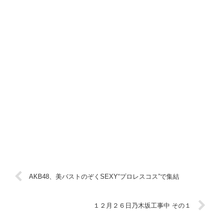
AKB48、美バストのぞくSEXY“プロレスコス”で集結
１２月２６日乃木坂工事中 その１